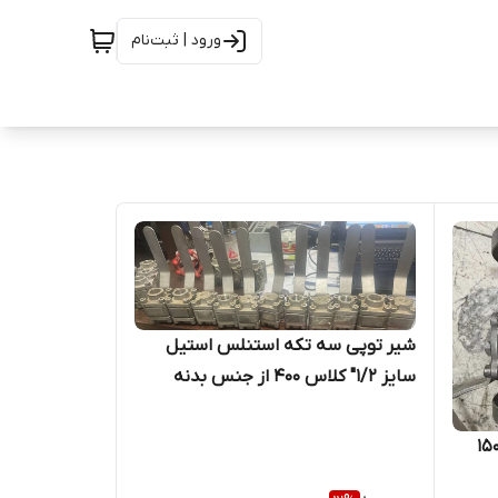
ورود | ثبت‌نام
شیر توپی سه تکه استنلس استیل
سایز 1/2" کلاس 400 از جنس بدنه
CF8M , SEAT PTFE بدنه ,توپی
316یک سر رزوه یک سر ساکت ولد
توپی 2 اینچ دو تیکه کلاس 150