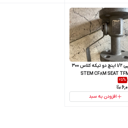
شیر توپی 1/2 اینچ دو تیکه کلاس 300
STEM CF8M SEAT TFM BALL
25
%
CF8M BODY
6,
افزودن به سبد