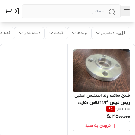
پربازدیدترین
برندها
قیمت
دسته‌بندی
فقط م
فلنج ساکت ولد استنلس استیل
ریس فیس "1/2 1 کلاس 150رده
3,000,000
16
%
40 اس از جنس SA182F321
2,500,000
فابریک
افزودن به سبد