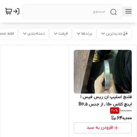
جدیدترین
برندها
قیمت
دسته‌بندی
فقط محص
فلنج اسلیپ ان ریس فیس 1
اینچ کلاس 150 , از جنس B16,5
800,000
20
%
A182/F304L
640,000
افزودن به سبد