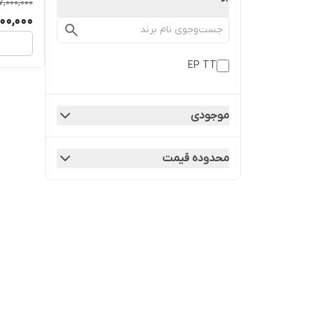
7,000,000
182/ F347
00,000
EP TT
موجودی
محدوده قیمت