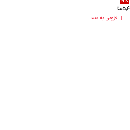
22
%
SA/A فابریک
5,4
افزودن به سبد