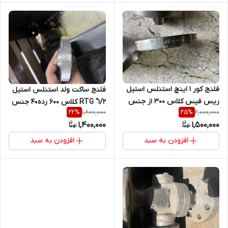
فلنج کور 1 اینچ استنلس استیل
فلنج ساکت ولد استنلس استیل
ریس فیس کلاس 300 از جنس
RTG "1/2 کلاس 600 رده40 جنس
1,800,000
2,000,000
22
%
25
%
SA182 F316/316L
A182/F 316L فابریک
1,400,000
1,500,000
افزودن به سبد
افزودن به سبد