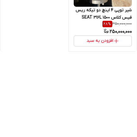
شیر توپی 4 اینچ دو تیکه ریس
فیس کلاس 1500 SEAT 316L
350,000,000
28
%
STEM F51 BALL CF3M BODY
250,000,000
GR4A
افزودن به سبد