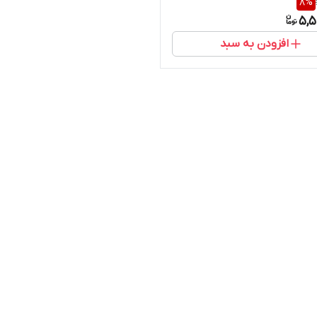
8
%
403WP304
5,5
افزودن به سبد