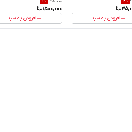
9
%
1,650,000
12
%
4
S31803
1,500,000
35,0
افزودن به سبد
افزودن به سبد