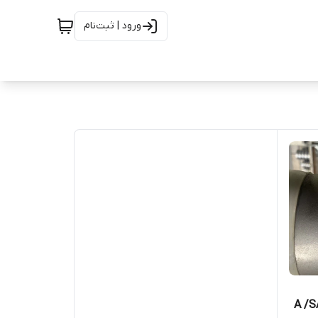
ورود | ثبت‌نام
A /SA815 U