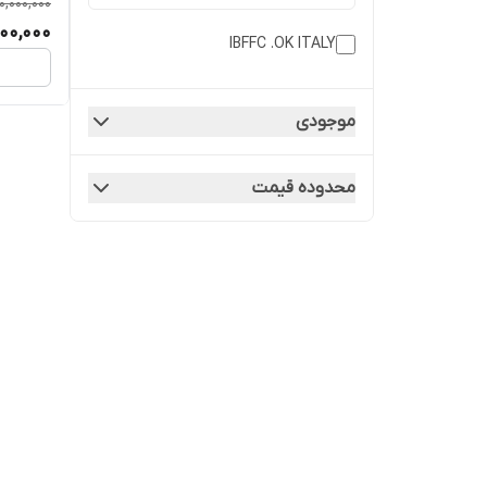
0,000,000
00,000
IBFFC .OK ITALY
موجودی
محدوده قیمت