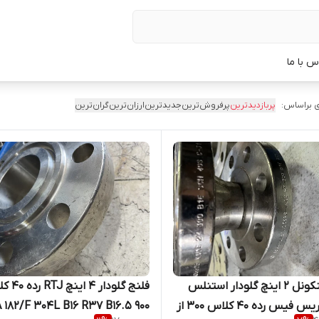
س با ما
 براساس:
پربازدیدترین
پرفروش‌ترین
جدیدترین
ارزان‌ترین
گران‌ترین
فلنج اینکونل 2 اینچ گلودار استنلس
فلنج گلودار 4 
استیل ریس فیس رده 40 کلاس 300 از
900 5.A SA 182/F 304L B16 R37 B16