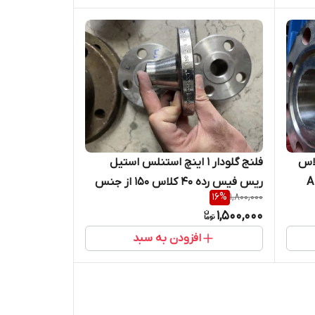
ینچ RTJ رده 80 کلاس
فلنج گلودار 1 اینچ استنلس استیل
ریس فیس رده 40 کلاس 150 از جنس
16
%
1,800,000
A182/F316
1,500,000
افزودن به سبد