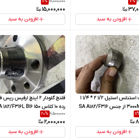
11
%
17,000,000
7
%
4
15,000,000
37,0
افزودن به سبد
افزودن به سبد
ساکولت استنلس استیل 1/2 2 * 1/4 1
فلنج گلودار 2 اینچ ا
کلاس 3000M از جنس SA A182/F316
رده 10 کلاس 150 A/SA 182/F316L B16
20
%
2,500,000
11
2,000,000
8
افزودن به سبد
افزودن به سبد