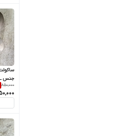
جنس A SA 182/F316 F316L
850,000
50,000