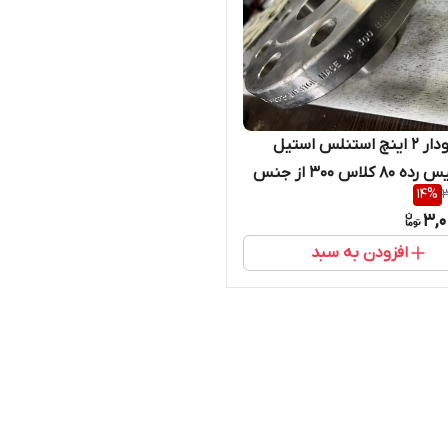
فلنج گلودار 2 اینچ استنلس استیل
ریس فیس رده 80 کلاس 300 از جنس
14
%
3
NACE A SA182/F 3
3,0
افزودن به سبد