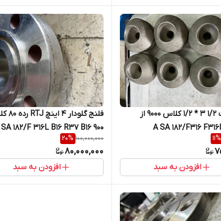
ساکولت 1/2 3 * 1/2 کلاس 9000 از
فلنج گلودار 4 ا
900 A SA 182/F 316L B16 R37 B16
20
%
100,000,000
11
%
80,000,000
7
افزودن به سبد
افزودن به سبد