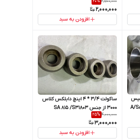
20
%
2,500,000
2,000,000
افزودن به سبد
رفیس ریس فیس
ساکولت 3/4 * 4 اینچ دابلکس کلاس
3000 از جنس SA 815 /S31803
25
%
4,000,000
3,000,000
افزودن به سبد