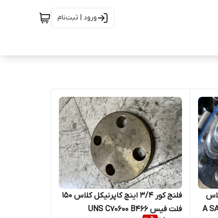
ورود | ثبت‌نام
اینچ RTJ رده 40 کلاس
فلنج کور 3/4 اینچ کاپرنیکل کلاس 150
فلت فیس UNS C70600 B466