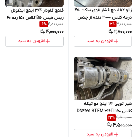
زانو 1/2 اینچ فشار قوی ساکت 45
فلنج گلودار 3/4 اینچ اینکونل
درجه کلاس 3000 دنده از جنس
ریس فیس B16 کلاس 150 رده 40
4,800,000
3,000,000
16
%
6
%
SA A182/F304 304L
UNS N06625
4,000,000
2,800,000
افزودن به سبد
افزودن به سبد
شیر توپی 1/2 اینچ دو تیکه
کلاس 150 DN4571 STEM 316TI
4,500,000
22
%
SEAT 316TI BALL 316TI BODY
3,500,000
316TI
افزودن به سبد