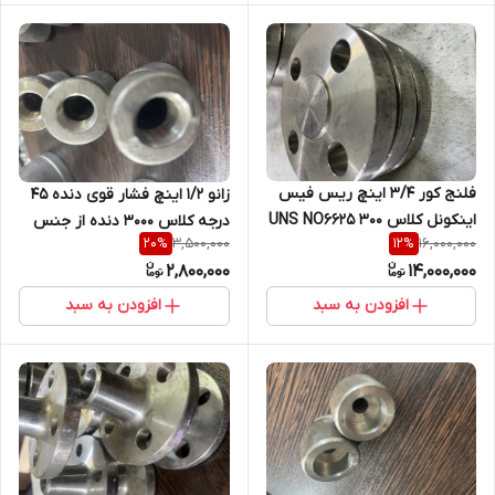
فلنج کور 3/4 اینچ ریس فیس
زانو 1/2 اینچ فشار قوی دنده 45
اینکونل کلاس 300 UNS NO6625
درجه کلاس 3000 دنده از جنس
3,500,000
16,000,000
20
%
12
%
SA A182/F304 304L
2,800,000
14,000,000
افزودن به سبد
افزودن به سبد