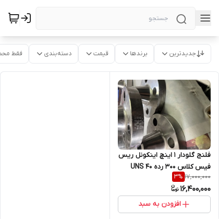
جدیدترین
برندها
قیمت
دسته‌بندی
فقط محص
فلنج گلودار 1 اینچ اینکونل ریس
فیس کلاس 300 رده 40 UNS
17,000,000
3
%
N06625
16,400,000
افزودن به سبد