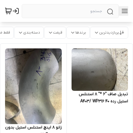
پربازدیدترین
برندها
قیمت
دسته‌بندی
فقط م
تبدیل صاف "6 *" 8 استنلس
استیل رده 40 A403/ WP316
316L
زانو 8 اینچ استنلس استیل بدون