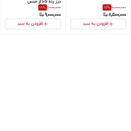
درز رده 10S از جنس
11,000,000
10,000,000
18
%
15
%
SA403WP316L/316S فابریک دو
9,000,000
8,500,000
درز جوش
افزودن به سبد
افزودن به سبد