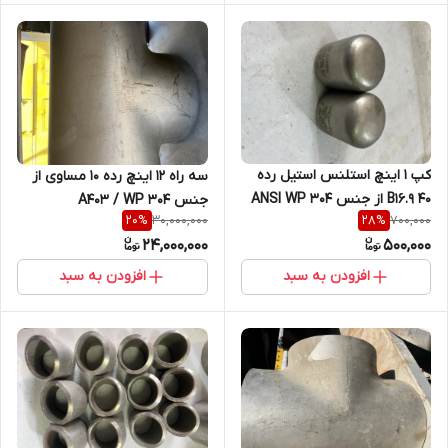
کپ 1 اینچ استلنس استیل رده
سه راه 12 اینچ رده 10 مساوی از
40 B16.9 از جنس ANSI WP 304
جنس A403 / WP 304
30,000,000
700,000
20
%
28
%
24,000,000
500,000
افزودن به سبد
افزودن به سبد