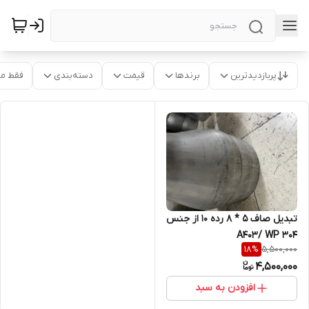
پربازدیدترین
برندها
قیمت
دسته‌بندی
فقط م
تبدیل صاف 5 * 8 رده 10 از جنس
A403/ WP 304
5,500,000
18
%
4,500,000
افزودن به سبد