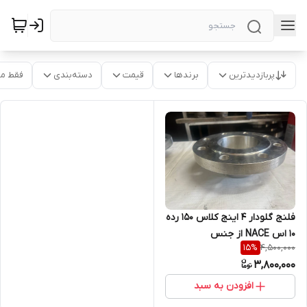
پربازدیدترین
برندها
قیمت
دسته‌بندی
فقط م
فلنج گلودار 4 اینج کلاس 150 رده
10 اس NACE از جنس
4,500,000
15
%
SA182F316/316L
3,800,000
افزودن به سبد