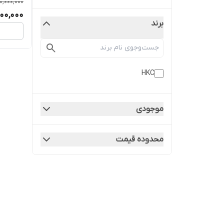
0,000,000
 CF8M
000,000
برند
HKC
موجودی
محدوده قیمت