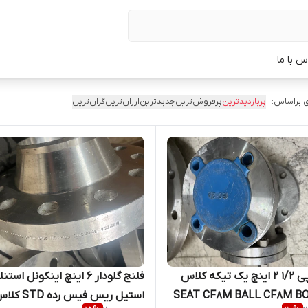
س با ما
 براساس:
پربازدیدترین
پرفروش‌ترین
جدیدترین
ارزان‌ترین
گران‌ترین
شیر توپی 1/2 2 اینچ یک تیکه کلاس
فلنج گلودار 6 اینچ اینکونل اس
150 SEAT CF8M BALL CF8M B