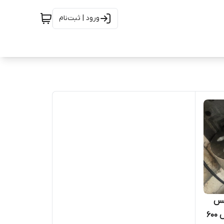
ورود | ثبت‌نام
تنلس
استیل ریس فیس رده STD کلاس 600