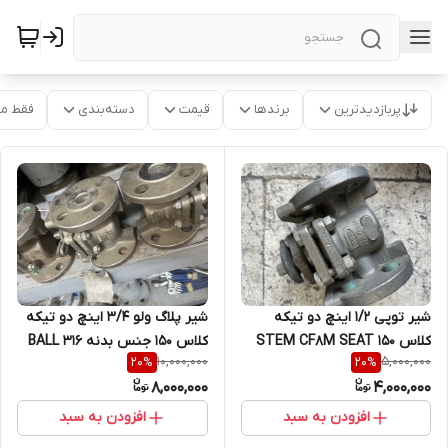
پربازدیدترین
برندها
قیمت
دسته‌بندی
فقط م
شیر توپی 1/2 اینچ دو تیکه
شیر پلاگ ولو 3/4 اینچ دو تیکه
کلاس 150 STEM CF8M SEAT
کلاس 150 جنس بدنه 316 BALL
10,000,000
5,000,000
20
%
20
%
CF8M BALL CF8M BODY
316 STEM 316
8,000,000
4,000,000
CF8M
افزودن به سبد
افزودن به سبد