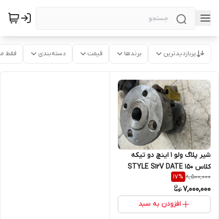
پربازدیدترین
برندها
قیمت
دسته‌بندی
فقط م
شیر پلاگ ولو 1 اینچ دو تیکه
کلاس 150 STYLE S12V DATE
8,500,000
17
%
MF SEAT PTFE BALL CF8
7,000,000
BODY S2
افزودن به سبد