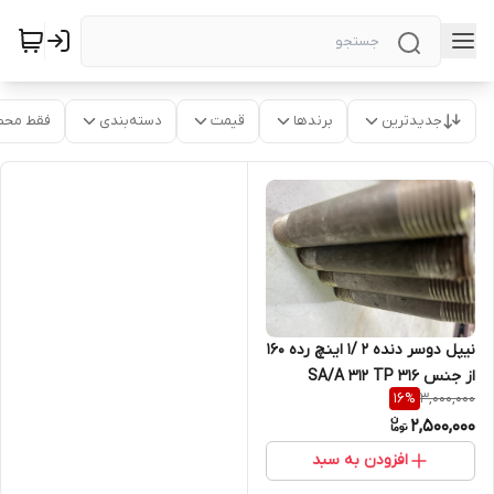
جدیدترین
برندها
قیمت
دسته‌بندی
فقط محص
نیپل دوسر دنده 2 /1 اینچ رده 160
از جنس SA/A 312 TP 316
3,000,000
16
%
2,500,000
افزودن به سبد