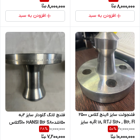
8,000,000
8,000,000
جنس SA182F316/316L کپی
182F53
افزودن به سبد
افزودن به سبد
فلنجولت سایز 1اینج کلاس 2500
فلنج لانگ گلودار سایز 2به
R 18, RTJ S160 , B16, FIبه سایز
150شدANSI B16 S80ا6 S10کلاس
10,000,000
20,000,000
28
%
50
%
4اینچ ضخامت 17.5میلیمتر به
150 , به طول 110میلیمتر
7,200,000
10,000,000
قد 140 میلیمتر از جنس
SA182F316/F316L