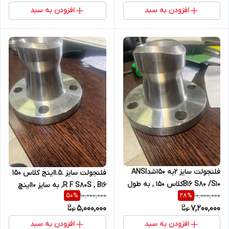
SA182F316/316L
افزودن به سبد
افزودن به سبد
فلنجولت سایز 2به 150شدANSI
فلنجولت سایز .1.5اینج کلاس 150
B16 S80 /S10کلاس 150 , به طول
R F S80S , B16, به سایز 10اینچ
10,000,000
10,000,000
50
%
28
%
110میلیمتر SA182F316/F316L
رده 10Sبه قد 100 میلیمتر از
5,000,000
7,200,000
جنس SA182F316/316L کپی کپی
کپی
افزودن به سبد
افزودن به سبد