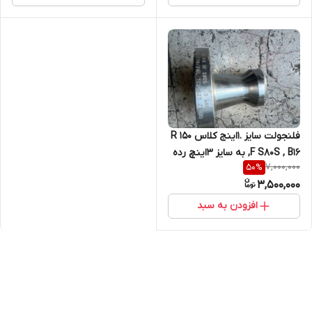
فلنجولت سایز .1اینج کلاس 150 R
F S80S , B16, به سایز 3اینچ رده
7,000,000
50
%
80Sبه قد 90 میلیمتر از جنس
3,500,000
SA182F316/316L کپی کپی کپی
کپی
افزودن به سبد