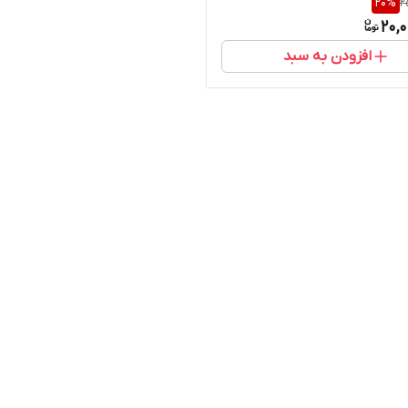
20
%
2
SEAT WCB BOD
20,
افزودن به سبد