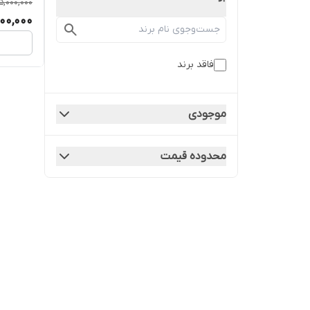
5,000,000
Y WCB
000,000
فاقد برند
موجودی
محدوده قیمت