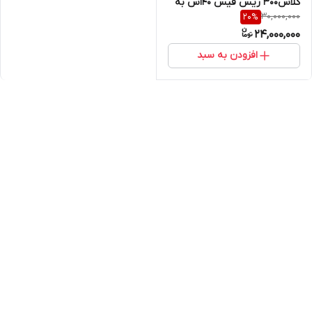
کلاس300 ریس فیس 40اس به
30,000,000
20
%
80اس به طول کل 152میلیمتر از
24,000,000
جنس SA 182F321
افزودن به سبد