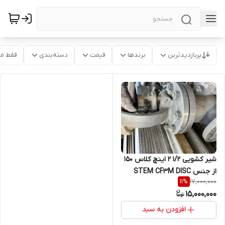
پربازدیدترین
برندها
قیمت
دسته‌بندی
فقط م
شیر کشویی 1/2 2 اینچ کلاس 150
از جنس STEM CF3M DISC
17,000,000
11
%
CF3M BODY CF3M
15,000,000
افزودن به سبد