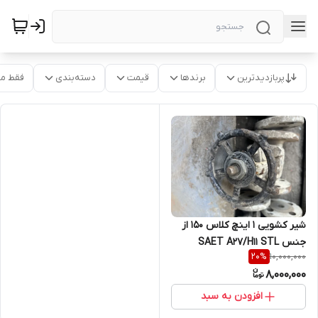
پربازدیدترین
برندها
قیمت
دسته‌بندی
فقط م
شیر کشویی 1 اینچ کلاس 150 از
جنس SAET A27/H11 STL
10,000,000
20
%
STEM A27/H11 DISC CA15
8,000,000
BODY A105N
افزودن به سبد