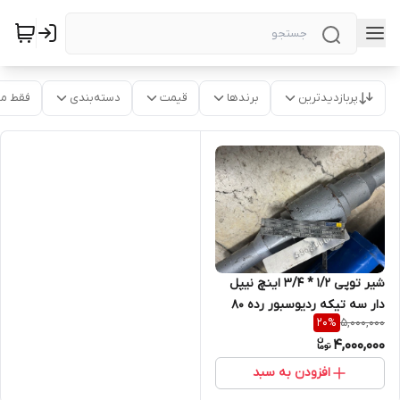
پربازدیدترین
برندها
قیمت
دسته‌بندی
فقط م
شیر توپی 1/2 * 3/4 اینچ نیپل
دار سه تیکه ردیوسبور رده 80
5,000,000
20
%
کلاس 800 SEAT PEEK STEM
4,000,000
F316L BALL F316L BODY A105N
افزودن به سبد