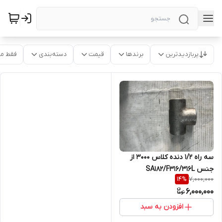
پربازدیدترین
برندها
قیمت
دسته‌بندی
فقط م
سه راه 1/2 دنده کلاس 3000 از
جنس SA182/F316/316L
7,000,000
14
%
6,000,000
افزودن به سبد