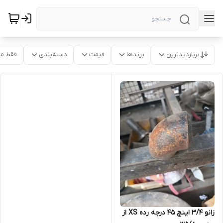
پربازدیدترین
برندها
قیمت
دسته‌بندی
فقط م
زانو 3/4 اینچ 45 درجه رده XS از