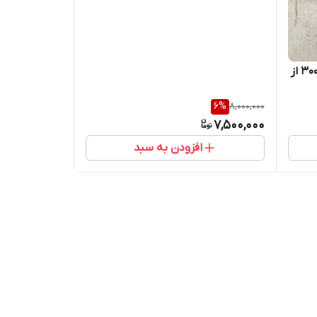
800LB
زانو ساکت ولد 3/4"اینج کلاس 3000 از
6
%
8,000,000
7,500,000
افزودن به سبد