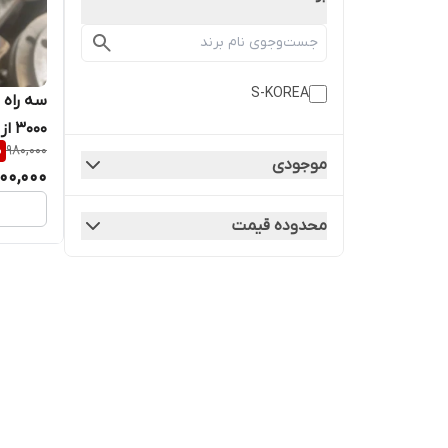
S-KOREA
3000 از جنس SA182F304
%
980,000
موجودی
00,000
محدوده قیمت