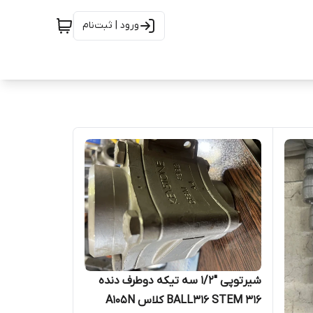
ورود | ثبت‌نام
شیرتوپی "1/2 سه تیکه دوطرف دنده
BALL316 STEM 316 کلاس A105N