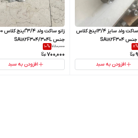
سه راه ساکت ولد سایز 3/4اینج کلاس
جنس SA182F304/304L
10
%
780,000
8
700,000
9
افزودن به سبد
افزودن به سبد