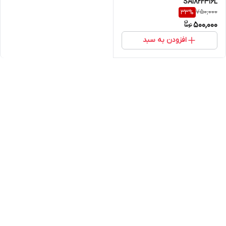
SA182F316L
750,000
33
%
500,000
افزودن به سبد