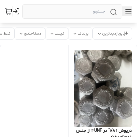
پربازدیدترین
برندها
قیمت
دسته‌بندی
فقط م
درپوش 1 1/8" در 12UNF از جنس