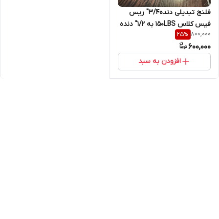
فلنج تبدیلی دنده3/4" ریس
فیس کلاس 150LBS به 1/2" دنده
800,000
25
%
از جنس SA182F304/
600,000
F304L,ANSIB16.5,فابریک
افزودن به سبد