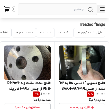
Treaded flange
پربازدیدترین
برندها
قیمت
دسته‌بندی
فقط م
فلنج تبدیلی " 1 کلاس 150 به 1/2"
فلنج تخت ساکت ولد DIN2576
دنده از جنسSA182F316/F316L
PN 16 از جنس /F316L فابریک
1,200,000
1,000,000
16
%
20
%
1,000,000
800,000
افزودن به سبد
افزودن به سبد