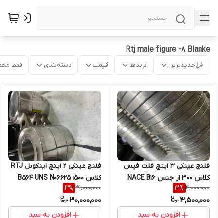
Rtj male figure -8 Blanke
جدیدترین
برندها
قیمت
دسته‌بندی
فقط محص
فلنج عینکی 3 اینچ فلت فیس
فلنج عینکی 2 اینچ اینکونل RTJ
کلاس 300 از جنس NACE B16
کلاس 1500 B564 UNS N06625
31,000,000
4,000,000
3
%
12
%
A182/F316 316L
R24 B15
30,000,000
3,500,000
افزودن به سبد
افزودن به سبد