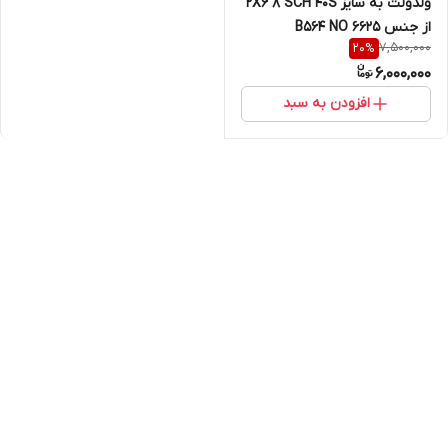
ولدولت به سایز 2X6 8 SCH 40S
از جنس B564 NO 6625
7,500,000
20
%
6,000,000
افزودن به سبد