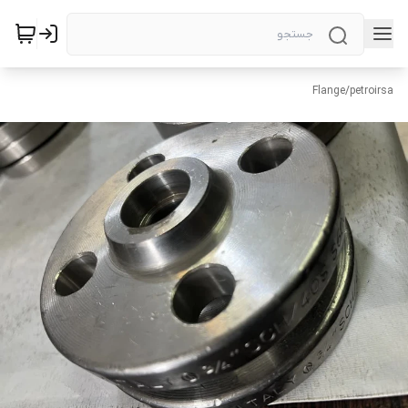
Flange
/
petroirsa