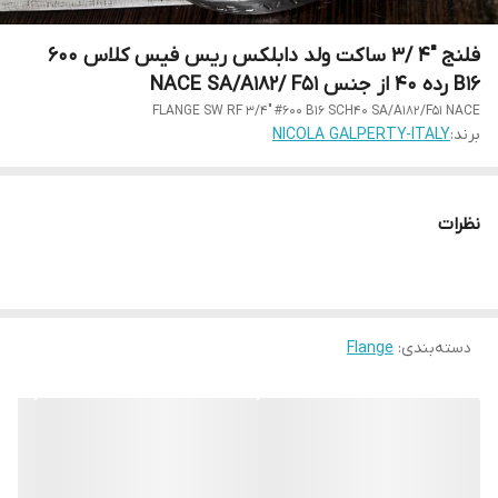
فلنج "4 /3 ساکت ولد دابلکس ریس فیس کلاس 600
B16 رده 40 از جنس NACE SA/A182/ F51
FLANGE SW RF 3/4" #600 B16 SCH40 SA/A182/F51 NACE
برند:
NICOLA GALPERTY-ITALY
نظرات
دسته‌بندی
:
Flange