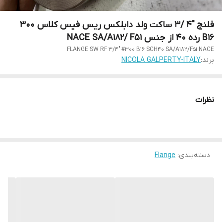
فلنج "4 /3 ساکت ولد دابلکس ریس فیس کلاس 300
B16 رده 40 از جنس NACE SA/A182/ F51
FLANGE SW RF 3/4" #300 B16 SCH40 SA/A182/F51 NACE
برند:
NICOLA GALPERTY-ITALY
نظرات
دسته‌بندی
:
Flange