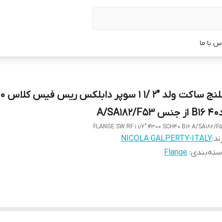
س با ما
فلنج ساکت ولد "2
 A/SA182/F53
FLANGE SW RF 1 1/2" #300 SCH40 B16 A/SA182/F
ند:
NICOLA GALPERTY-ITALY
ته‌بندی
:
Flange