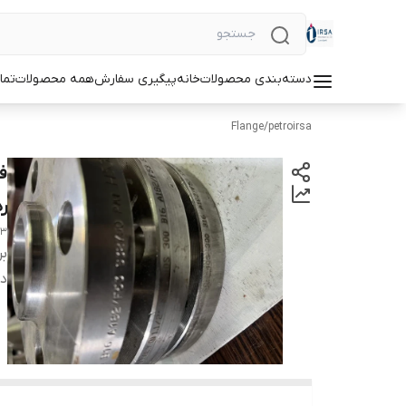
دسته‌بندی محصولات
خانه
پیگیری سفارش
همه محصولات
تما
Flange
/
petroirsa
رد40 B16 از جنس
53
بر
دس