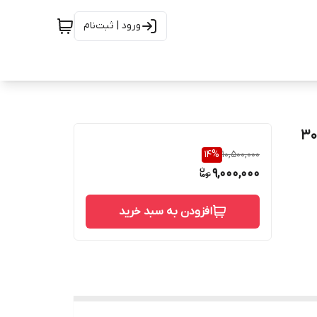
ورود | ثبت‌نام
 /1 1 سوپر دابلکس ریس فیس کلاس 300
14
%
10,500,000
9,000,000
افزودن به سبد خرید