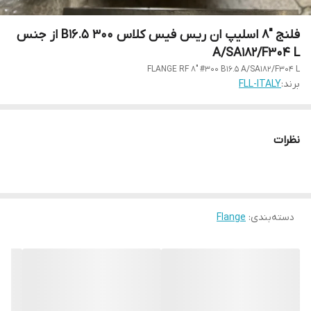
فلنج "8 اسلیپ ان ریس فیس کلاس 300 5.B16 از جنس
A/SA182/F304 L
FLANGE RF 8" #300 B16.5 A/SA182/F304 L
برند:
FLL-ITALY
نظرات
دسته‌بندی
:
Flange