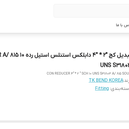
س با ما
تبدیل کج "2 * "4 دابلکس استنلس ا
UNS S3180
CON REDUCER 4" * 2 " SCH 10 UNS S31803 A/ 815 SO
ند:
TK BEND KOREA
ته‌بندی
:
Fitting