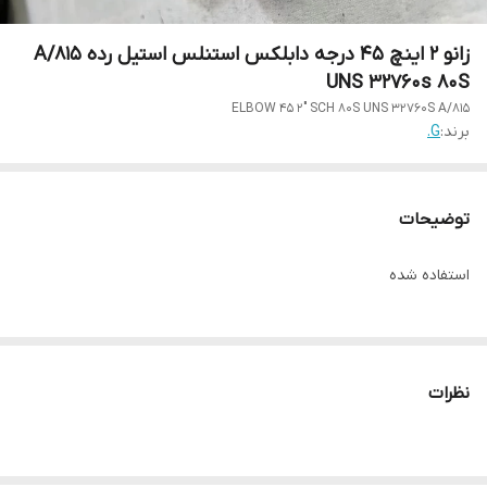
زانو 2 اینچ 45 درجه دابلکس استنلس استیل رده A/815
UNS 32760s 80S
ELBOW 45 2" SCH 80S UNS 32760S A/815
برند:
G.
توضیحات
استفاده شده
نظرات