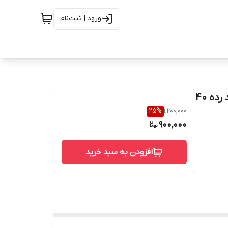
ورود | ثبت‌نام
سه راه " 4 /3 مساوی استنلس استیل دابلکس ساکت ولد رده 40
25
%
1,200,000
900,000
افزودن به سبد خرید