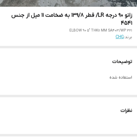
زانو 90 درجه LR/ قطر 139/8 به ضخامت 11 میل از جنس
4541
ELBOW 90 5" THK11 MM SA403/WP 321
برند:
CHG
توضیحات
استفاده شده
نظرات