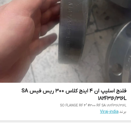
فلنج اسلیپ ان 4 اینج کلاس 300 ریس فیس SA
182F316/316L
SO FLANGE RF 4" #300 RF SA 182F316/316L
برند:
Viraj-india