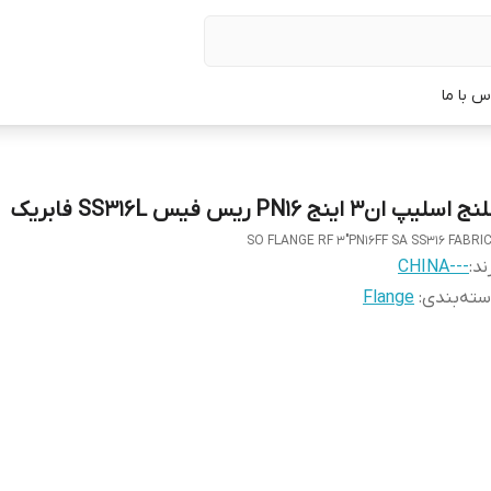
س با ما
ج اسلیپ ان3 اینج PN16 ریس فیس SS316L فابریک
SO FLANGE RF 3"PN16FF SA SS316 FABRI
ند:
---CHINA
ته‌بندی
:
Flange