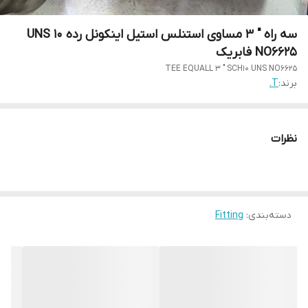
سه راه " 3 مساوی استنلس استیل اینکونل رده 10 UNS
NO6625 فابریک
TEE EQUALL 3 " SCH10 UNS NO6625
برند:
T.
نظرات
دسته‌بندی
:
Fitting