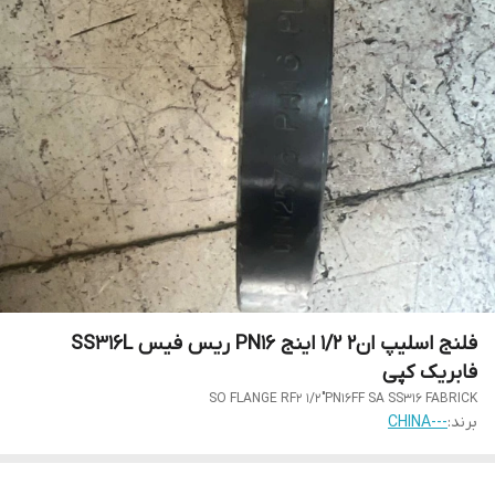
فلنج اسلیپ ان2 1/2 اینج PN16 ریس فیس SS316L
فابریک کپی
SO FLANGE RF2 1/2"PN16FF SA SS316 FABRICK
برند:
---CHINA