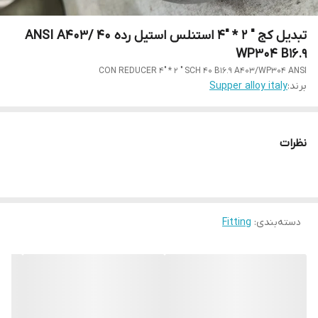
تبدیل کج " 2 * "4 استنلس استیل رده 40 ANSI A403/
WP304 B16.9
CON REDUCER 4" * 2 " SCH 40 B16.9 A403/WP304 ANSI
برند:
Supper alloy italy
نظرات
دسته‌بندی
:
Fitting