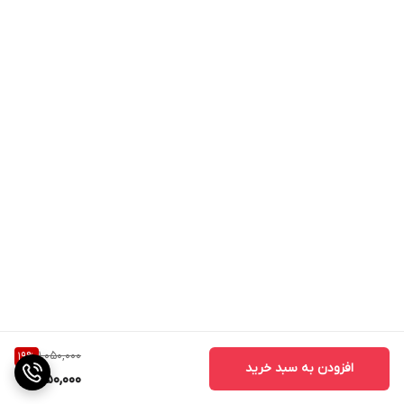
1,050,000
19
%
افزودن به سبد خرید
850,000