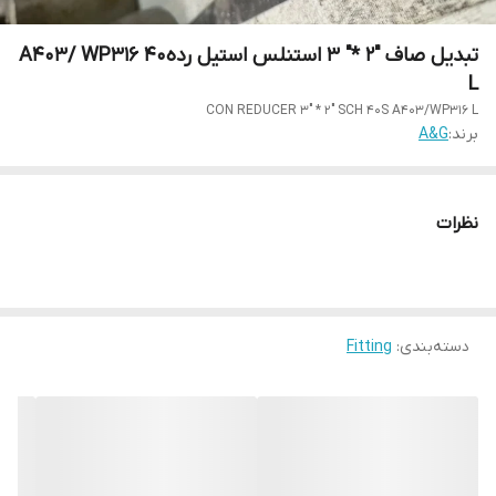
تبدیل صاف "2 *" 3 استنلس استیل رده40 A403/ WP316
L
CON REDUCER 3" * 2" SCH 40S A403/WP316 L
برند:
A&G
نظرات
دسته‌بندی
:
Fitting