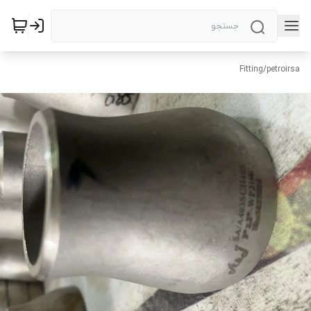
Fitting
/
petroirsa