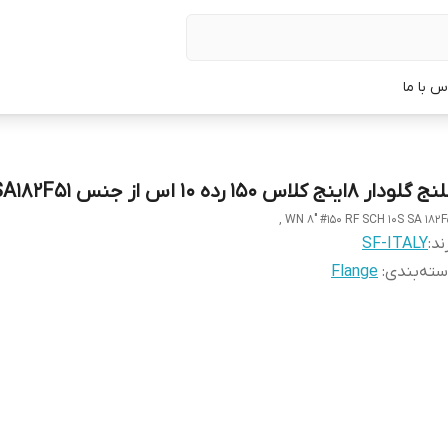
س با ما
گلودار 8اینج کلاس 150 رده 10 اس از جنس SA182F51
WN 8" #150 RF SCH 10S SA 182F51
ند:
SF-ITALY
ته‌بندی
:
Flange