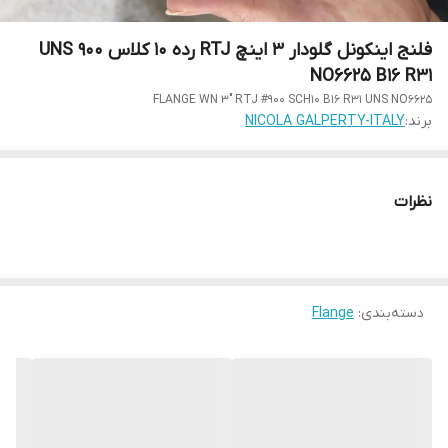
فلنج اینکونل گلودار 3 اینچ RTJ رده 10 کلاس 900 UNS
NO6625 B16 R31
FLANGE WN 3" RTJ #900 SCH10 B16 R31 UNS NO6625
برند:
NICOLA GALPERTY-ITALY
نظرات
دسته‌بندی
:
Flange