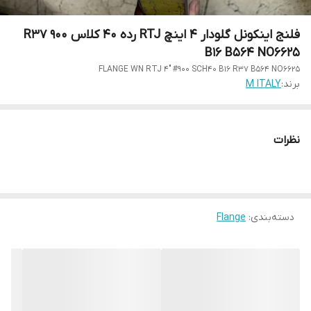
فلنج اینکونل گلودار 4 اینچ RTJ رده 40 کلاس 900 R37
B16 B564 NO6625
FLANGE WN RTJ 4" #900 SCH40 B16 R37 B564 NO6625
برند:
M ITALY
نظرات
دسته‌بندی
:
Flange