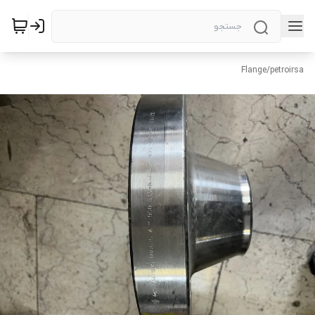
Flange
/
petroirsa