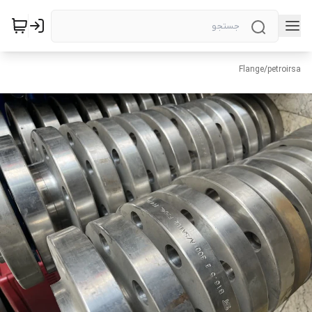
Flange
/
petroirsa