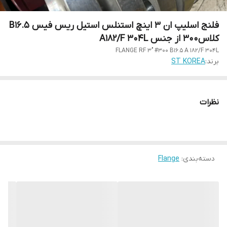
فلنج اسلیپ ان 3 اینچ استنلس استیل ریس فیس 5.B16
کلاس300 از جنس A182/F 304L
FLANGE RF 3" #300 B16.5 A 182/F 304L
برند:
ST KOREA
نظرات
دسته‌بندی
:
Flange