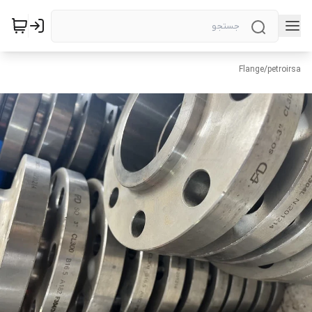
Flange
/
petroirsa