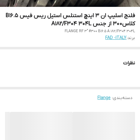
فلنج اسلیپ ان 3 اینچ استنلس استیل ریس فیس 5.B16
کلاس300 از جنس A182/F304 304L
FLANGE RF 3" #300 B16.5 A 182/F304 304L
برند:
FAD -ITALY
نظرات
دسته‌بندی
:
Flange